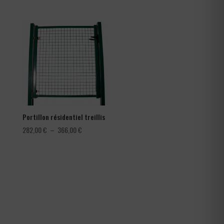
de
de
prix :
prix :
0,30 €
78,00 €
à
à
0,42 €
150,00 €
Portillon résidentiel treillis
Plage
282,00
€
–
366,00
€
de
prix :
282,00 €
à
366,00 €