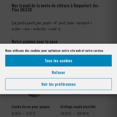
Nos travail de la vente de clôture à Roquefort-les-
Pins 06330
[su_posts posts_per_page= »4″ post_type= »project »
order= »asc » orderby= »rand »]
Notre gamme pour la pose
à Roquefort-les-Pins 06330
Nous utilisons des cookies pour optimiser notre site web et notre service.
Tous les cookies
Refuser
Voir les préférences
Cache écrou pour goujon
Grillage soudé plastifié
Plage
Plage
0,30
€
–
0,42
€
78,00
€
–
150,00
€