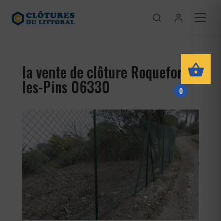
la vente de clôture Roquefort-
les-Pins 06330
0