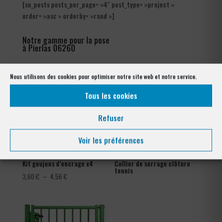
[su_posts posts_per_page= »4″ post_type= »project »
order= »asc » orderby= »rand »]
Notre gamme pour la pose
à Pierlas 06260
Nous utilisons des cookies pour optimiser notre site web et notre service.
Tous les cookies
Refuser
Voir les préférences
Kit goujons d’encrage x4
Collier de serrage clôture
tennis
Plage
3,60
€
–
4,56
€
de
prix :
3,60 €
à