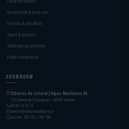
Clôtures souples
Occultation & brise-vue
Portails & portillons
Sport & piscines
Solutions sécuritaires
Fiches techniques
SHOWROOM
Clôtures du Littoral | Alpes-Maritimes 06
170 Chemin de l’Orangerie – 06600 Antibes
04 93 74 33 76
contact@cloturesdulittoral.fr
Lun-Ven · 8h-12h / 14h-18h