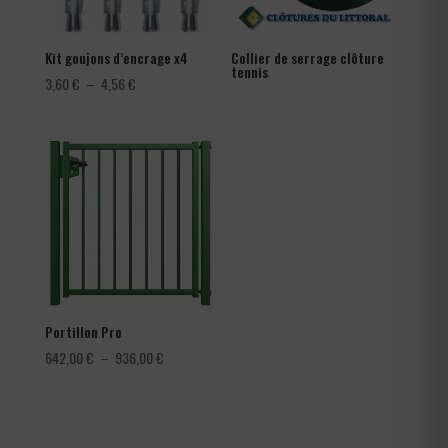
Kit goujons d’encrage x4
Collier de serrage clôture
tennis
Plage
3,60
€
–
4,56
€
de
prix :
3,60 €
à
4,56 €
Portillon Pro
Plage
642,00
€
–
936,00
€
de
prix :
642,00 €