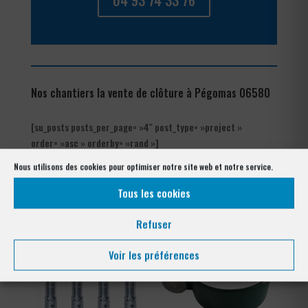
04 93 74 33 76
Nos chantiers la vente de clôture à Pégomas 06580
[su_posts posts_per_page= »4″ post_type= »project »
order= »asc » orderby= »rand »]
Nous utilisons des cookies pour optimiser notre site web et notre service.
Les produits de clôtures utilisés
à Pégomas 06580
Tous les cookies
Refuser
Voir les préférences