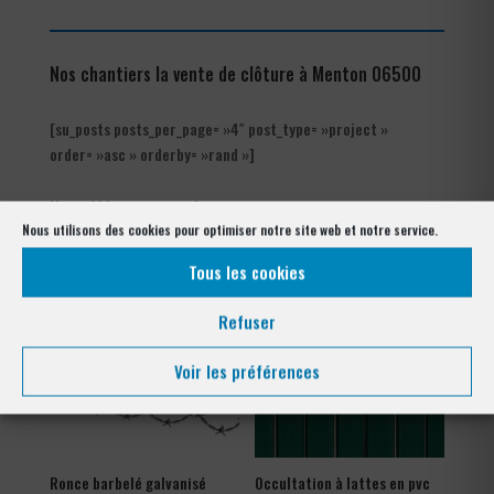
Nos chantiers la vente de clôture à Menton 06500
[su_posts posts_per_page= »4″ post_type= »project »
order= »asc » orderby= »rand »]
Nos références posés
à Menton 06500
Nous utilisons des cookies pour optimiser notre site web et notre service.
Tous les cookies
Refuser
Voir les préférences
Ronce barbelé galvanisé
Occultation à lattes en pvc