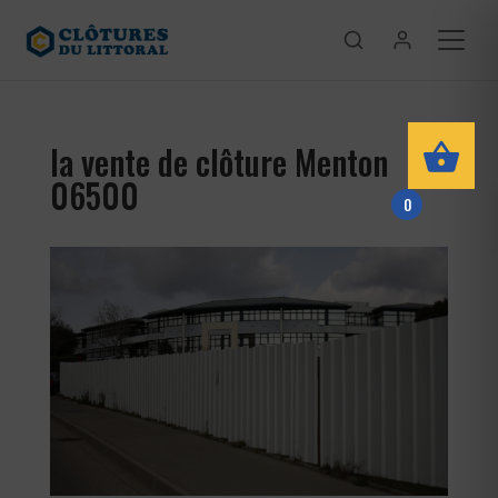
la vente de clôture Menton
06500
0