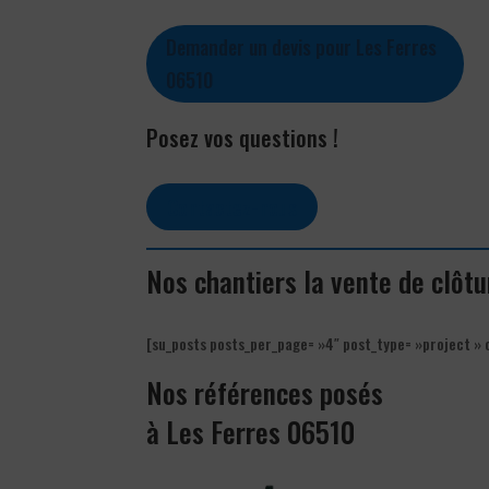
Demander un devis pour Les Ferres
06510
Posez vos questions !
Contactez-nous
Nos chantiers la vente de clôt
[su_posts posts_per_page= »4″ post_type= »project » 
Nos références posés
à Les Ferres 06510