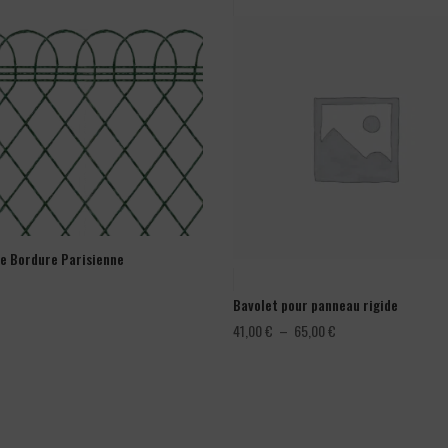
ge Bordure Parisienne
Bavolet pour panneau rigide
Plage
41,00
€
–
65,00
€
de
prix :
41,00 €
à
65,00 €