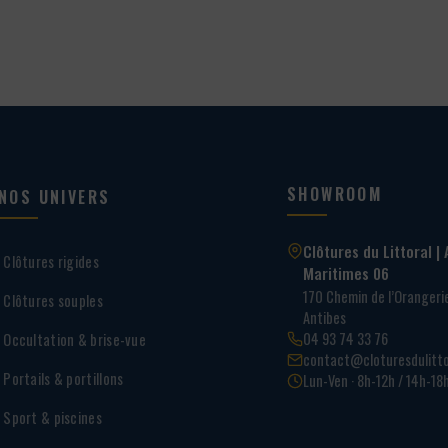
SHOWROOM
NOS UNIVERS
Clôtures du Littoral | 
Clôtures rigides
Maritimes 06
170 Chemin de l’Oranger
Clôtures souples
Antibes
04 93 74 33 76
Occultation & brise-vue
contact@cloturesdulitto
Portails & portillons
Lun-Ven · 8h-12h / 14h-18
Sport & piscines