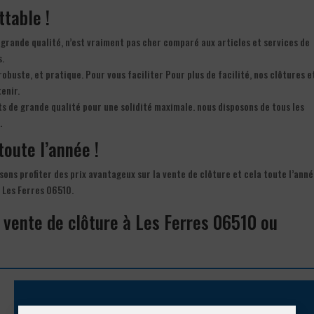
ttable !
 grande qualité, n’est vraiment pas cher comparé aux articles et services de
s.
robuste, et pratique. Pour vous faciliter Pour plus de facilité, nos clôtures e
tenir.
s de grande qualité pour une solidité maximale. nous disposons de tous les
.
toute l’année !
isons profiter des prix avantageux sur la vente de clôture et cela toute l’anné
 Les Ferres 06510.
a vente de clôture à Les Ferres 06510 ou