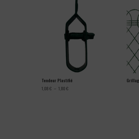
Tendeur Plastifié
Grilla
Plage
1,08
€
–
1,80
€
de
prix :
1,08 €
à
1,80 €