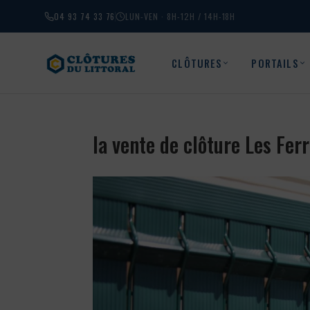
04 93 74 33 76
LUN-VEN · 8H-12H / 14H-18H
CLÔTURES
PORTAILS
la vente de clôture Les Fe