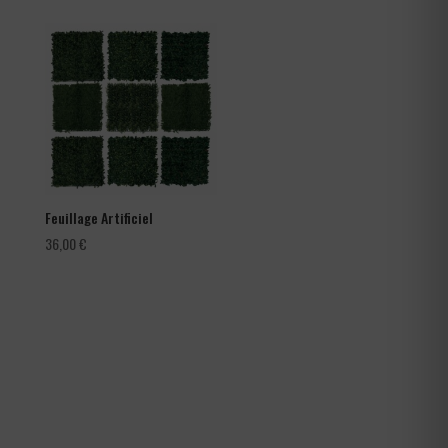
prix :
66,00 €
à
105,60 €
Feuillage Artificiel
36,00
€