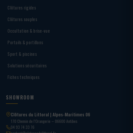
Clôtures rigides
Clôtures souples
Occultation & brise-vue
Portails & portillons
Sport & piscines
Solutions sécuritaires
Fiches techniques
SHOWROOM
Clôtures du Littoral | Alpes-Maritimes 06
170 Chemin de l’Orangerie – 06600 Antibes
04 93 74 33 76
contact@cloturesdulittoral.fr