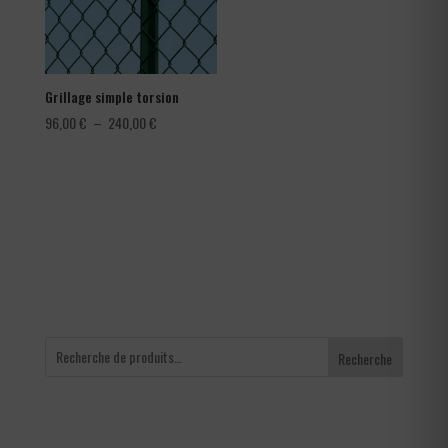
Grillage simple torsion
Plage
96,00
€
–
240,00
€
de
prix :
96,00 €
à
240,00 €
Recherche