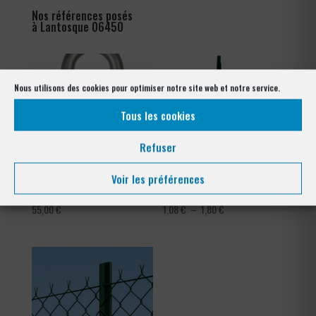
Nos références posés
à Lantosque 06450
Nous utilisons des cookies pour optimiser notre site web et notre service.
Tous les cookies
Refuser
Voir les préférences
Crampillons
Tendeur Plastifié
Plage
55,00
€
1,08
€
–
1,80
€
de
prix :
1,08 €
à
1,80 €