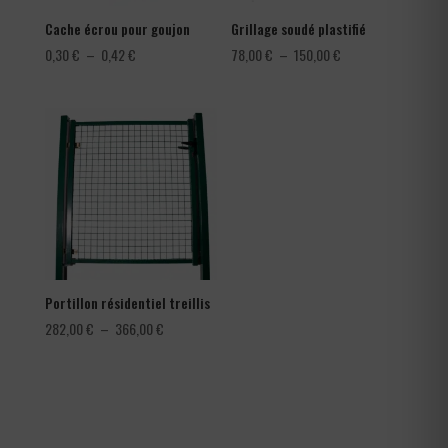
Cache écrou pour goujon
Grillage soudé plastifié
Plage
Plage
0,30
€
–
0,42
€
78,00
€
–
150,00
€
de
de
prix :
prix :
0,30 €
78,00 €
à
à
0,42 €
150,00 €
Portillon résidentiel treillis
Plage
282,00
€
–
366,00
€
de
prix :
282,00 €
à
366,00 €