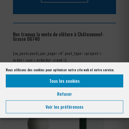
Nos travaux la vente de clôture à Châteauneuf-
Grasse 06740
[su_posts posts_per_page= »4″ post_type= »project »
order= »asc » orderby= »rand »]
Nous utilisons des cookies pour optimiser notre site web et notre service.
Nos références posés
à Châteauneuf-Grasse 06740
Tous les cookies
Refuser
Voir les préférences