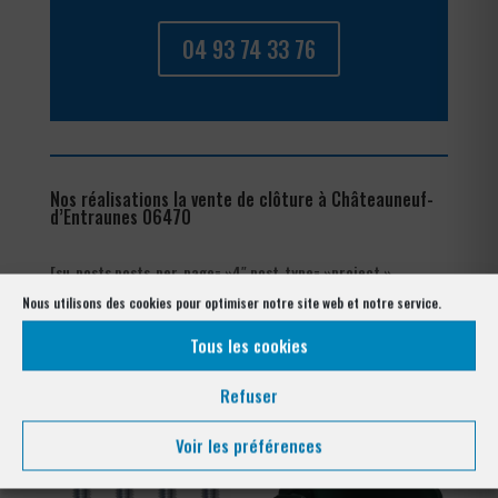
04 93 74 33 76
Nos réalisations la vente de clôture à Châteauneuf-
d’Entraunes 06470
[su_posts posts_per_page= »4″ post_type= »project »
order= »asc » orderby= »rand »]
Nous utilisons des cookies pour optimiser notre site web et notre service.
Tous les cookies
Notre gamme pour la pose
à Châteauneuf-d’Entraunes 06470
Refuser
Voir les préférences