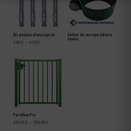
Kit goujons d’encrage x4
Collier de serrage clôture
tennis
Plage
3,60
€
–
4,56
€
de
prix :
3,60 €
à
4,56 €
Portillon Pro
Plage
642,00
€
–
936,00
€
de