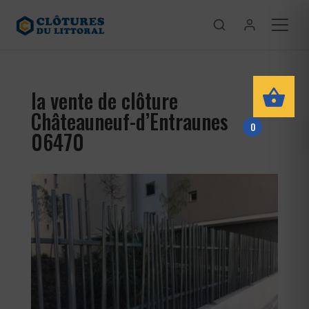
la vente de clôture
Châteauneuf-d’Entraunes
0
06470