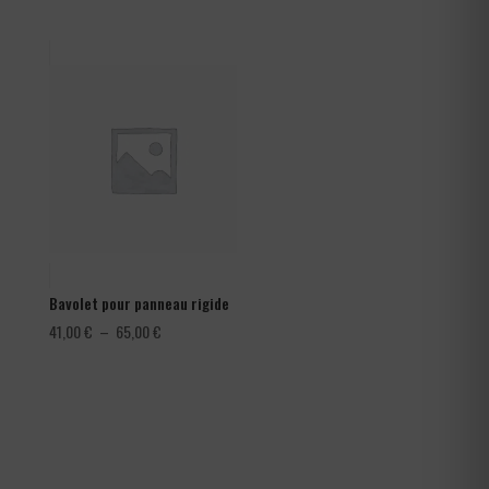
de
prix :
1,08 €
à
1,80 €
Bavolet pour panneau rigide
Plage
41,00
€
–
65,00
€
de
prix :
41,00 €
à
65,00 €