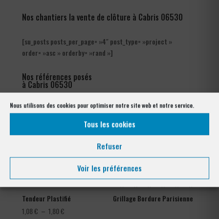
Nos chantiers la vente de clôture à Cabris 06530
[su_posts posts_per_page= »4″ post_type= »project »
order= »asc » orderby= »rand »]
Nos références posés
à Cabris 06530
Nous utilisons des cookies pour optimiser notre site web et notre service.
Tous les cookies
Refuser
Voir les préférences
Tendeur Plastifié
Grillage Bordure Parisienne
Plage
1,08
€
–
1,80
€