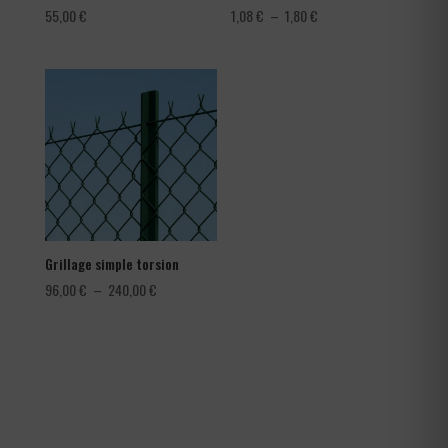
Plage
55,00
€
1,08
€
–
1,80
€
de
prix :
1,08 €
à
1,80 €
Grillage simple torsion
Plage
96,00
€
–
240,00
€
de
prix :
96,00 €
à
240,00 €