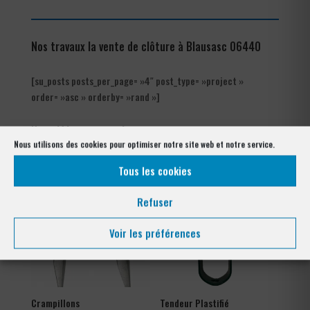
Nos travaux la vente de clôture à Blausasc 06440
[su_posts posts_per_page= »4″ post_type= »project »
order= »asc » orderby= »rand »]
Nos références posés
à Blausasc 06440
Nous utilisons des cookies pour optimiser notre site web et notre service.
Tous les cookies
Refuser
Voir les préférences
Crampillons
Tendeur Plastifié