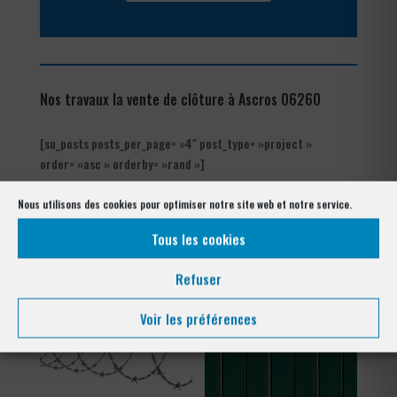
Nos travaux la vente de clôture à Ascros 06260
[su_posts posts_per_page= »4″ post_type= »project »
order= »asc » orderby= »rand »]
Nous utilisons des cookies pour optimiser notre site web et notre service.
Les produits de clôtures utilisés
à Ascros 06260
Tous les cookies
Refuser
Voir les préférences