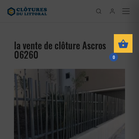
la vente de clôture Ascros
06260
0