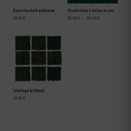
Ronce barbelé galvanisé
Occultation à lattes en pvc
Plage
84,00
€
66,00
€
–
105,60
€
de
prix :
66,00 €
à
105,60 €
Feuillage Artificiel
36,00
€