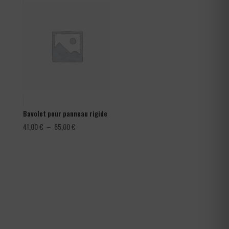
à
1,80 €
Bavolet pour panneau rigide
Plage
41,00
€
–
65,00
€
de
prix :
41,00 €
à
65,00 €