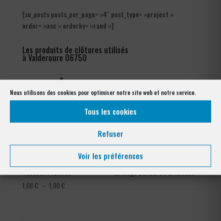
[su_posts posts_per_page= »4″ post_type= »project »
order= »asc » orderby= »rand »]
Les produits de clôtures utilisés
à Valderoure 06750
Nous utilisons des cookies pour optimiser notre site web et notre service.
Tous les cookies
Refuser
Voir les préférences
Tendeur Plastifié
Grillage Bordure Parisienne
Plage
1,08
€
–
1,80
€
de
prix :
1,08 €