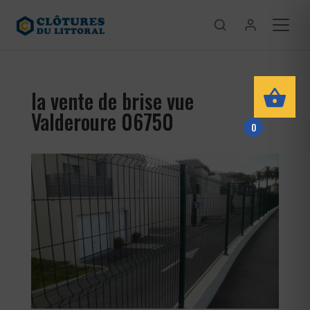
la vente de brise vue
Valderoure 06750
0