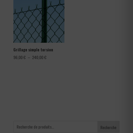
à
1,80 €
Grillage simple torsion
Plage
96,00
€
–
240,00
€
de
prix :
96,00 €
à
240,00 €
Recherche