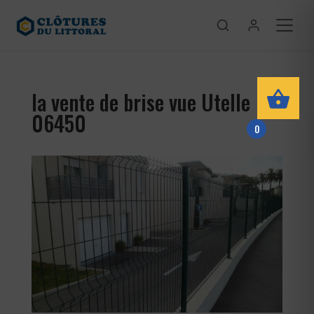
la vente de brise vue Utelle
06450
0