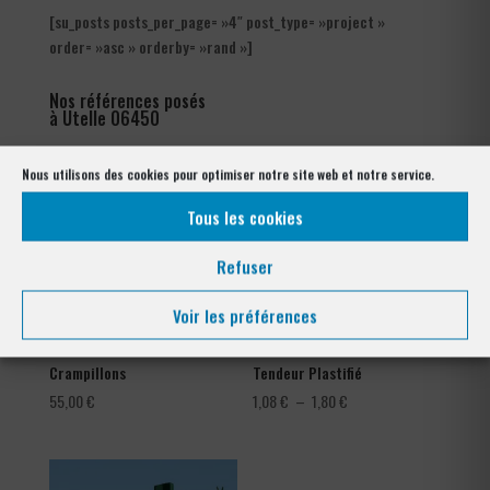
[su_posts posts_per_page= »4″ post_type= »project »
order= »asc » orderby= »rand »]
Nos références posés
à Utelle 06450
Nous utilisons des cookies pour optimiser notre site web et notre service.
Tous les cookies
Refuser
Voir les préférences
Crampillons
Tendeur Plastifié
Plage
55,00
€
1,08
€
–
1,80
€
de
prix :
1,08 €