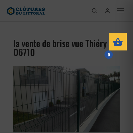
la vente de brise vue Thiéry
06710
0