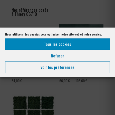
Nos références posés
à Thiéry 06710
Nous utilisons des cookies pour optimiser notre site web et notre service.
Tous les cookies
Refuser
Voir les préférences
Ronce barbelé galvanisé
Occultation à lattes en pvc
Plage
84,00
€
66,00
€
–
105,60
€
de
prix :
66,00 €
à
105,60 €