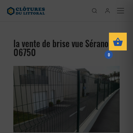
la vente de brise vue Séranon
06750
0