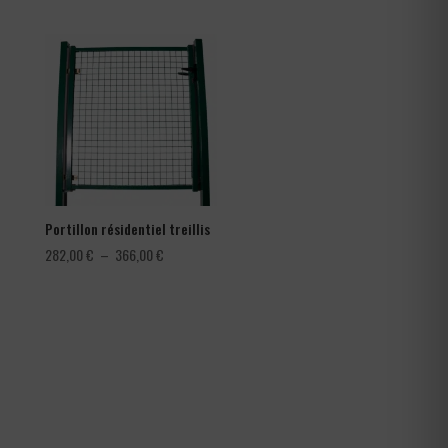
de
de
prix :
prix :
0,30 €
78,00 €
à
à
0,42 €
150,00 €
Portillon résidentiel treillis
Plage
282,00
€
–
366,00
€
de
prix :
282,00 €
à
366,00 €