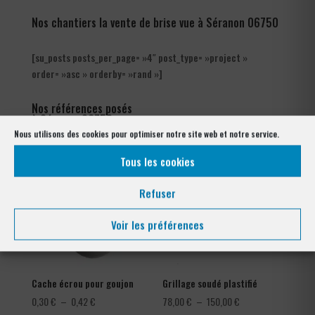
Nos chantiers la vente de brise vue à Séranon 06750
[su_posts posts_per_page= »4″ post_type= »project »
order= »asc » orderby= »rand »]
Nos références posés
à Séranon 06750
Nous utilisons des cookies pour optimiser notre site web et notre service.
Tous les cookies
Refuser
Voir les préférences
Cache écrou pour goujon
Grillage soudé plastifié
Plage
Plage
0,30
€
–
0,42
€
78,00
€
–
150,00
€