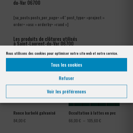
du-Var 06700
[su_posts posts_per_page= »4″ post_type= »project »
order= »asc » orderby= »rand »]
Les produits de clôtures utilisés
à Saint-Laurent-du-Var 06700
Nous utilisons des cookies pour optimiser notre site web et notre service.
Tous les cookies
Refuser
Voir les préférences
Ronce barbelé galvanisé
Occultation à lattes en pvc
Plage
84,00
€
66,00
€
–
105,60
€
de