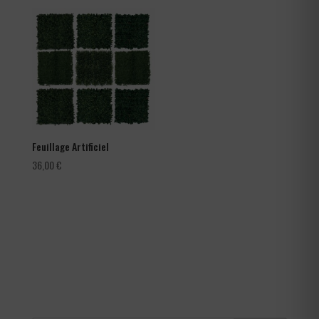
prix :
66,00 €
à
105,60 €
Feuillage Artificiel
36,00
€