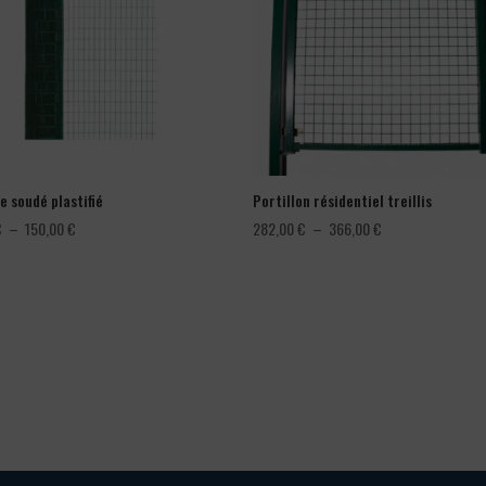
e soudé plastifié
Portillon résidentiel treillis
Plage
Plage
€
–
150,00
€
282,00
€
–
366,00
€
de
de
prix :
prix :
78,00 €
282,00 €
à
à
150,00 €
366,00 €