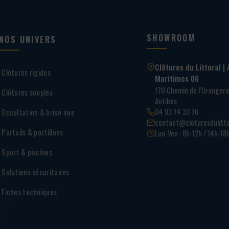
SHOWROOM
NOS UNIVERS
Clôtures du Littoral | 
Clôtures rigides
Maritimes 06
170 Chemin de l’Oranger
Clôtures souples
Antibes
04 93 74 33 76
Occultation & brise-vue
contact@cloturesdulitto
Portails & portillons
Lun-Ven · 8h-12h / 14h-18
Sport & piscines
Solutions sécuritaires
Fiches techniques