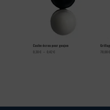
Cache écrou pour goujon
Grillag
Plage
0,30
€
–
0,42
€
78,00
de
prix :
0,30 €
à
0,42 €