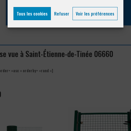
04 93 74 33 76
Tous les cookies
Refuser
Voir les préférences
rise vue à Saint-Étienne-de-Tinée 06660
order= »asc » orderby= »rand »]
0