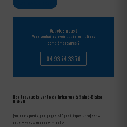
Contactez-nous
Appelez-nous !
Vous souhaitez avoir des informations
complémentaires ?
04 93 74 33 76
Nos travaux la vente de brise vue à Saint-Blaise
06670
[su_posts posts_per_page= »4″ post_type= »project »
order= »asc » orderby= »rand »]