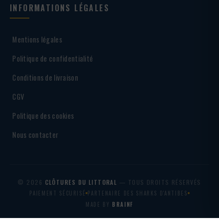
INFORMATIONS LÉGALES
Mentions légales
Politique de confidentialité
Conditions de livraison
CGV
Politique des cookies
Nous contacter
© 2026
CLÔTURES DU LITTORAL
— TOUS DROITS RÉSERVÉS
PAIEMENT SÉCURISÉ
PARTENAIRE DES SHARKS D'ANTIBES
MADE BY
BRAINF