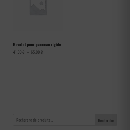
Bavolet pour panneau rigide
Plage
41,00
€
–
65,00
€
de
prix :
41,00 €
à
65,00 €
Recherche