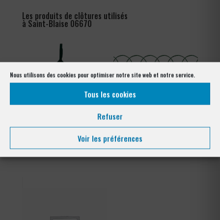
Les produits de clôtures utilisés
à Saint-Blaise 06670
Nous utilisons des cookies pour optimiser notre site web et notre service.
Tous les cookies
Refuser
Voir les préférences
Tendeur Plastifié
Grillage Bordure Parisienne
Plage
1,08
€
–
1,80
€
de
prix :
1,08 €
à
1,80 €