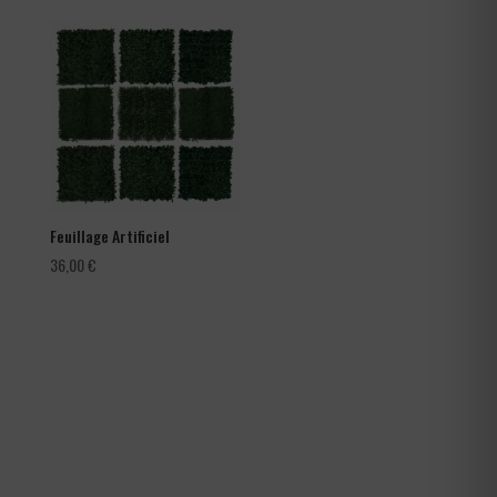
prix :
66,00 €
à
105,60 €
Feuillage Artificiel
36,00
€