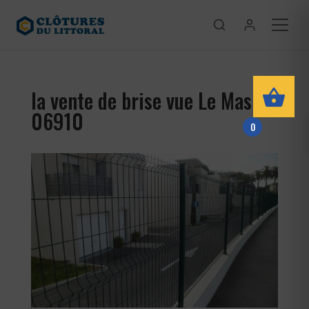
la vente de brise vue Le Mas
06910
0