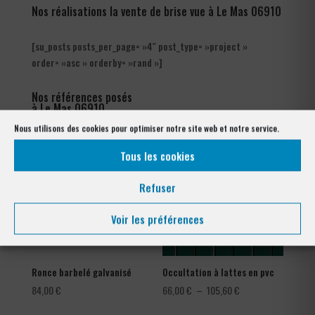
Nos réalisations la vente de brise vue à Le Mas 06910
[su_posts posts_per_page= »4″ post_type= »project »
order= »asc » orderby= »rand »]
Nos références posés
à Le Mas 06910
Nous utilisons des cookies pour optimiser notre site web et notre service.
Tous les cookies
Refuser
Voir les préférences
Ronce barbelé galvanisé
Occultation à lattes en pvc
Plage
84,00
€
66,00
€
–
105,60
€
de