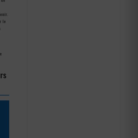
enir.
r le
à
te
urs