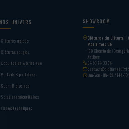
SHOWROOM
NOS UNIVERS
Clôtures du Littoral | 
Clôtures rigides
Maritimes 06
170 Chemin de l’Oranger
Clôtures souples
Antibes
04 93 74 33 76
Occultation & brise-vue
contact@cloturesdulitto
Portails & portillons
Lun-Ven · 8h-12h / 14h-18
Sport & piscines
Solutions sécuritaires
Fiches techniques