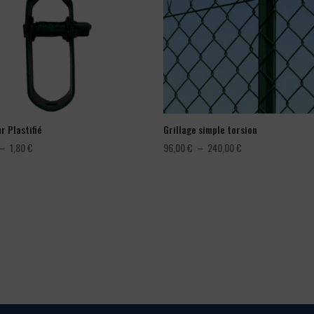
r Plastifié
Grillage simple torsion
Plage
Plage
–
1,80
€
96,00
€
–
240,00
€
de
de
prix :
prix :
1,08 €
96,00 €
à
à
1,80 €
240,00 €