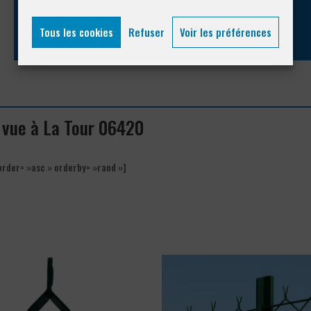
04 93 74 33 76
Tous les cookies
Refuser
Voir les préférences
e vue à La Tour 06420
order= »asc » orderby= »rand »]