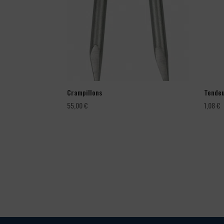
Crampillons
Tendeu
55,00
€
1,08
€