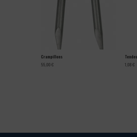
Crampillons
Tendeu
55,00
€
1,08
€