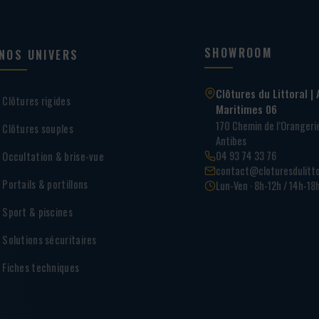
SHOWROOM
NOS UNIVERS
Clôtures du Littoral | 
Clôtures rigides
Maritimes 06
170 Chemin de l’Oranger
Clôtures souples
Antibes
04 93 74 33 76
Occultation & brise-vue
contact@cloturesdulitto
Portails & portillons
Lun-Ven · 8h-12h / 14h-18
Sport & piscines
Solutions sécuritaires
Fiches techniques