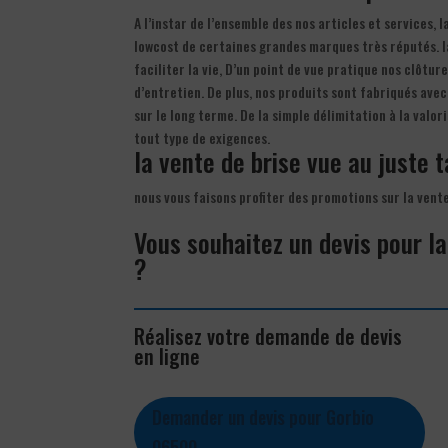
A l’instar de l’ensemble des nos articles et services, 
lowcost de certaines grandes marques très réputés. la
faciliter la vie, D’un point de vue pratique nos clôtur
d’entretien. De plus, nos produits sont fabriqués ave
sur le long terme. De la simple délimitation à la valo
tout type de exigences.
la vente de brise vue au juste ta
nous vous faisons profiter des promotions sur la vent
Vous souhaitez un devis pour la
?
Réalisez votre demande de devis
en ligne
Demander un devis pour Gorbio
06500