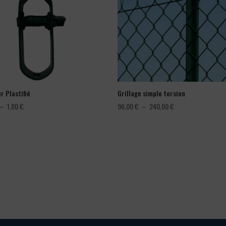
r Plastifié
Grillage simple torsion
Plage
Plage
–
1,80
€
96,00
€
–
240,00
€
de
de
prix :
prix :
1,08 €
96,00 €
à
à
1,80 €
240,00 €