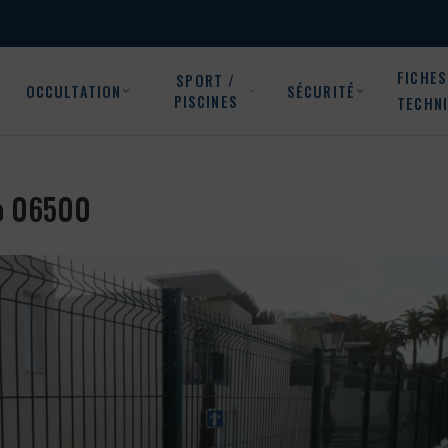
FICHES
SPORT /
OCCULTATION
SÉCURITÉ
PISCINES
TECHN
io 06500