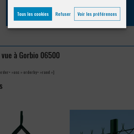
04 93 74 33 76
Tous les cookies
Refuser
Voir les préférences
e vue à Gorbio 06500
order= »asc » orderby= »rand »]
s