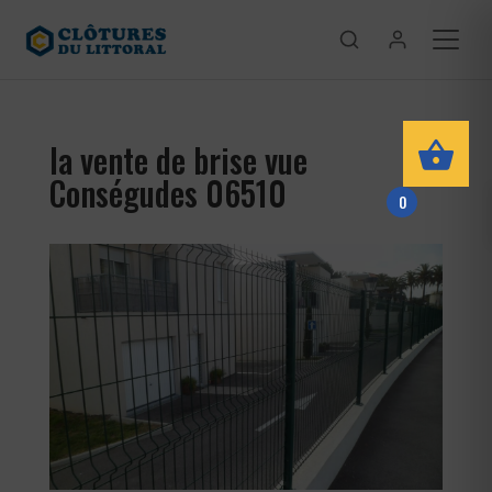
la vente de brise vue
Conségudes 06510
0