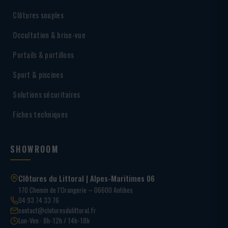
Clôtures souples
Occultation & brise-vue
Portails & portillons
Sport & piscines
Solutions sécuritaires
Fiches techniques
SHOWROOM
Clôtures du Littoral | Alpes-Maritimes 06
170 Chemin de l’Orangerie – 06600 Antibes
04 93 74 33 76
contact@cloturesdulittoral.fr
Lun-Ven · 8h-12h / 14h-18h