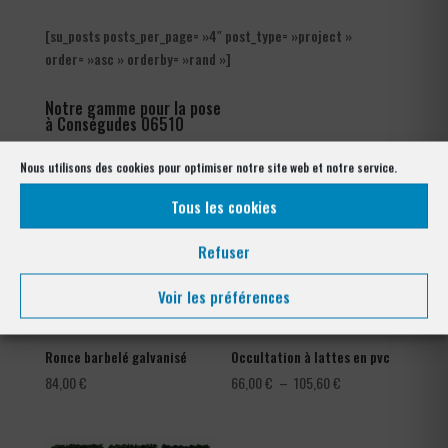
[su_posts posts_per_page= »4″ post_type= »project »
order= »asc » orderby= »rand »]
Notre gamme pour la pose
à Conségudes 06510
Nous utilisons des cookies pour optimiser notre site web et notre service.
Tous les cookies
Refuser
Voir les préférences
Ronce barbelé galvanisé
Occultation à lattes en pvc
Plage
84,00
€
66,00
€
–
105,60
€
de
prix :