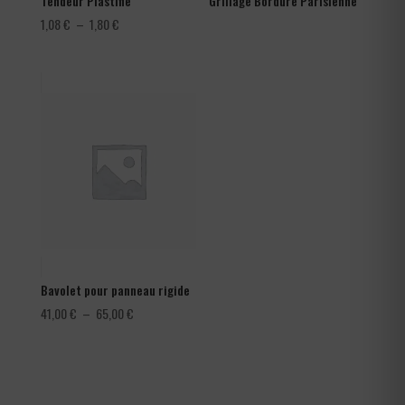
Tendeur Plastifié
Grillage Bordure Parisienne
Plage
1,08
€
–
1,80
€
de
prix :
1,08 €
à
1,80 €
Bavolet pour panneau rigide
Plage
41,00
€
–
65,00
€
de
prix :
41,00 €
à