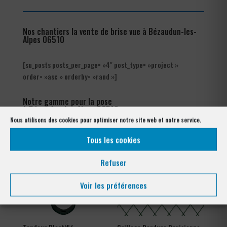
Nos chantiers la vente de brise vue à Bézaudun-les-
Alpes 06510
[su_posts posts_per_page= »4″ post_type= »project »
order= »asc » orderby= »rand »]
Notre gamme pour la pose
à Bézaudun-les-Alpes 06510
Nous utilisons des cookies pour optimiser notre site web et notre service.
Tous les cookies
Refuser
Voir les préférences