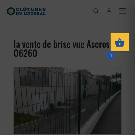
la vente de brise vue Ascros
06260
0