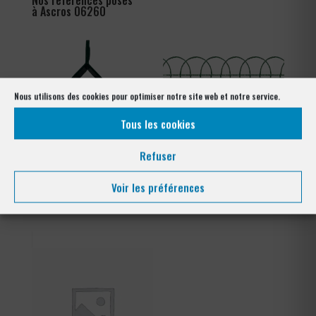
Nos références posés
à Ascros 06260
Nous utilisons des cookies pour optimiser notre site web et notre service.
Tous les cookies
Refuser
Tendeur Plastifié
Grillage Bordure Parisienne
Voir les préférences
Plage
1,08
€
–
1,80
€
de
prix :
1,08 €
à
1,80 €