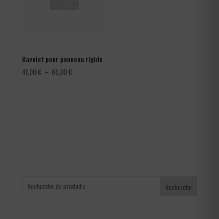
Bavolet pour panneau rigide
Plage
41,00
€
–
65,00
€
de
prix :
41,00 €
à
65,00 €
Recherche