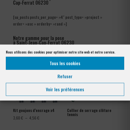
Cap-Ferrat 06230
[su_posts posts_per_page= »4″ post_type= »project »
order= »asc » orderby= »rand »]
Notre gamme pour la pose
à Saint-Jean-Cap-Ferrat 06230
Nous utilisons des cookies pour optimiser notre site web et notre service.
Tous les cookies
Refuser
Voir les préférences
Kit goujons d’encrage x4
Collier de serrage clôture
tennis
Plage
3,60
€
–
4,56
€
de