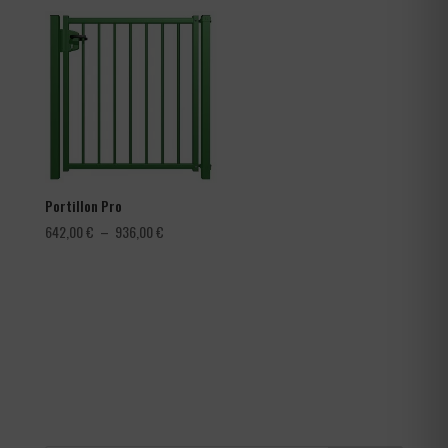
prix :
3,60 €
à
4,56 €
Portillon Pro
Plage
642,00
€
–
936,00
€
de
prix :
642,00 €
à
936,00 €