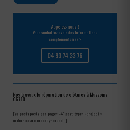
Appelez-nous !
Vous souhaitez avoir des informations
complémentaires ?
04 93 74 33 76
Nos travaux la réparation de clôtures à Massoins
06710
[su_posts posts_per_page= »4″ post_type= »project »
order= »asc » orderby= »rand »]