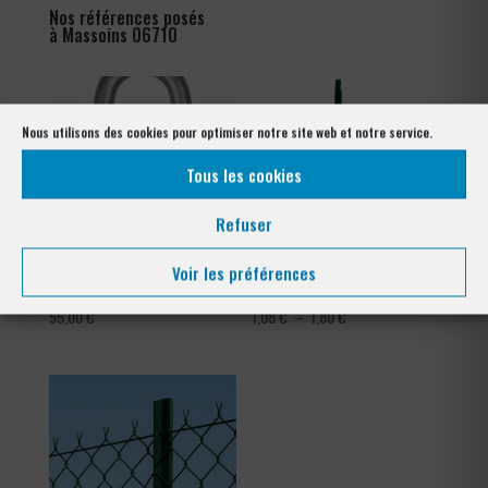
Nos références posés
à Massoins 06710
Nous utilisons des cookies pour optimiser notre site web et notre service.
Tous les cookies
Refuser
Voir les préférences
Crampillons
Tendeur Plastifié
Plage
55,00
€
1,08
€
–
1,80
€
de
prix :
1,08 €
à
1,80 €