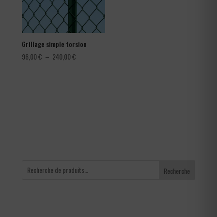
Grillage simple torsion
Plage
96,00
€
–
240,00
€
de
prix :
96,00 €
à
240,00 €
Recherche