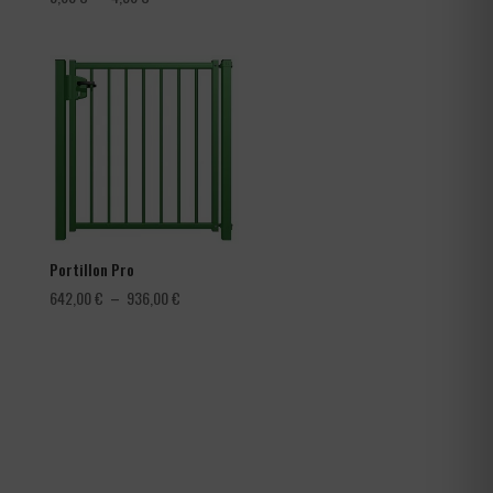
de
prix :
3,60 €
à
4,56 €
Portillon Pro
Plage
642,00
€
–
936,00
€
de
prix :
642,00 €
à
936,00 €