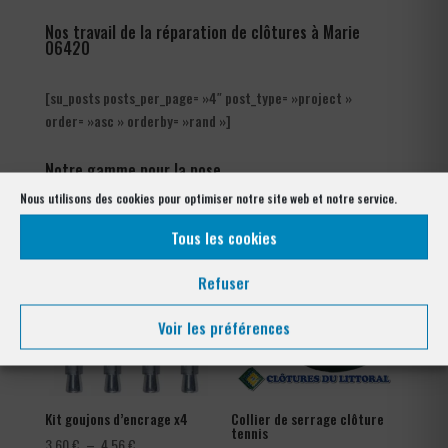
Nos travail de la réparation de clôtures à Marie
06420
[su_posts posts_per_page= »4″ post_type= »project »
order= »asc » orderby= »rand »]
Notre gamme pour la pose
à Marie 06420
Nous utilisons des cookies pour optimiser notre site web et notre service.
Tous les cookies
Refuser
Voir les préférences
Kit goujons d’encrage x4
Collier de serrage clôture
tennis
Plage
3,60
€
–
4,56
€