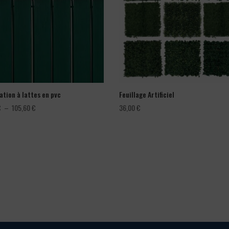
ation à lattes en pvc
Feuillage Artificiel
Plage
€
–
105,60
€
36,00
€
de
prix :
66,00 €
à
105,60 €