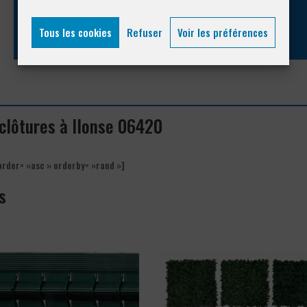
04 93 74 33 76
Tous les cookies
Refuser
Voir les préférences
 clôtures à Ilonse 06420
order= »asc » orderby= »rand »]
s