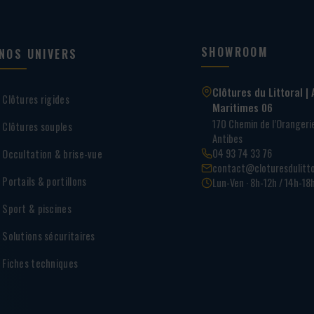
SHOWROOM
NOS UNIVERS
Clôtures du Littoral | 
Clôtures rigides
Maritimes 06
170 Chemin de l’Oranger
Clôtures souples
Antibes
04 93 74 33 76
Occultation & brise-vue
contact@cloturesdulitto
Portails & portillons
Lun-Ven · 8h-12h / 14h-18
Sport & piscines
Solutions sécuritaires
Fiches techniques