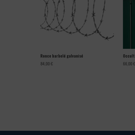
Ronce barbelé galvanisé
Occult
84,00
€
66,00