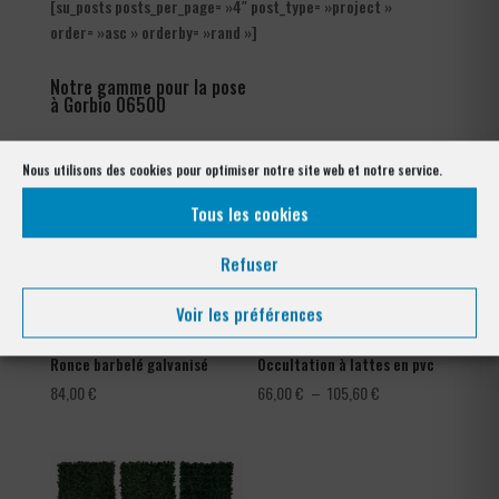
[su_posts posts_per_page= »4″ post_type= »project »
order= »asc » orderby= »rand »]
Notre gamme pour la pose
à Gorbio 06500
Nous utilisons des cookies pour optimiser notre site web et notre service.
Tous les cookies
Refuser
Voir les préférences
Ronce barbelé galvanisé
Occultation à lattes en pvc
Plage
84,00
€
66,00
€
–
105,60
€
de
prix :
66,00 €
à