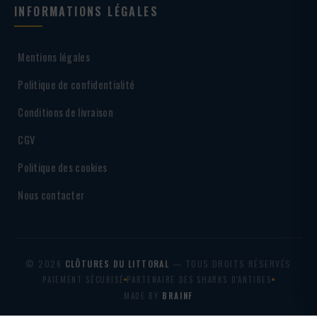
INFORMATIONS LÉGALES
Mentions légales
Politique de confidentialité
Conditions de livraison
CGV
Politique des cookies
Nous contacter
© 2026
CLÔTURES DU LITTORAL
— TOUS DROITS RÉSERVÉS
PAIEMENT SÉCURISÉ
PARTENAIRE DES SHARKS D'ANTIBES
MADE BY
BRAINF