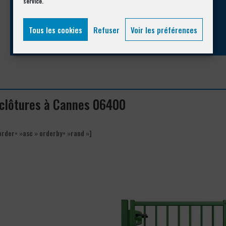
service.
04 93 74 33 76
Tous les cookies
Refuser
Voir les préférences
e clôtures à Cannes 06400
order= »asc » orderby= »rand »]