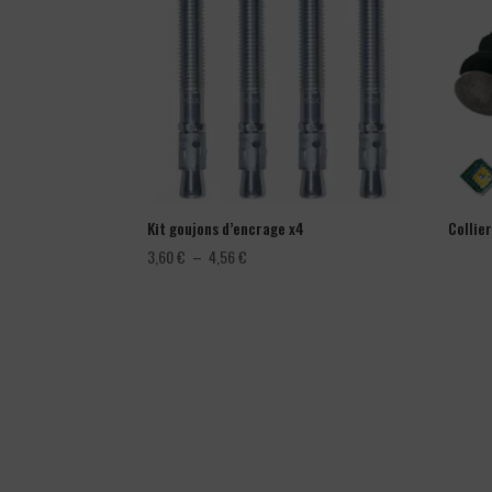
Kit goujons d’encrage x4
Collie
Plage
3,60
€
–
4,56
€
de
prix :
3,60 €
à
4,56 €