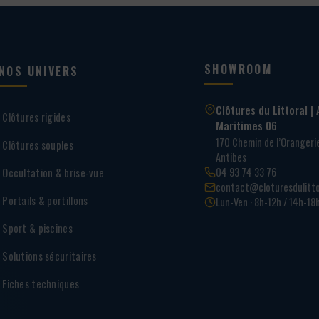
SHOWROOM
NOS UNIVERS
Clôtures du Littoral | 
Clôtures rigides
Maritimes 06
170 Chemin de l’Oranger
Clôtures souples
Antibes
04 93 74 33 76
Occultation & brise-vue
contact@cloturesdulitto
Portails & portillons
Lun-Ven · 8h-12h / 14h-18
Sport & piscines
Solutions sécuritaires
Fiches techniques