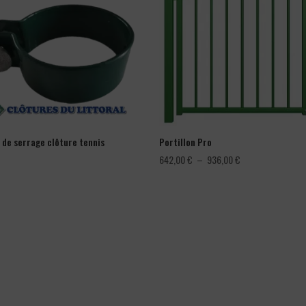
r de serrage clôture tennis
Portillon Pro
Plage
642,00
€
–
936,00
€
de
prix :
642,00 €
à
936,00 €