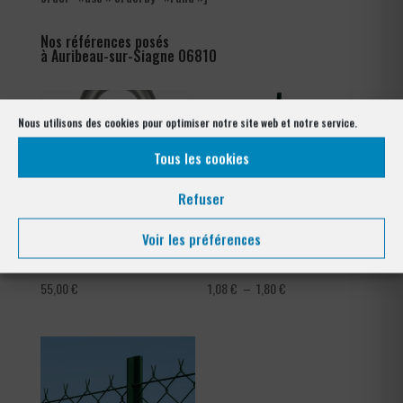
Nos références posés
à Auribeau-sur-Siagne 06810
Nous utilisons des cookies pour optimiser notre site web et notre service.
Tous les cookies
Refuser
Voir les préférences
Crampillons
Tendeur Plastifié
Plage
55,00
€
1,08
€
–
1,80
€
de
prix :
1,08 €
à
1,80 €