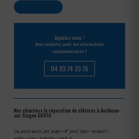
Contactez-nous
Appelez-nous !
Vous souhaitez avoir des informations
complémentaires ?
04 93 74 33 76
Nos chantiers la réparation de clôtures à Auribeau-
sur-Siagne 06810
[su_posts posts_per_page= »4″ post_type= »project »
order= »asc » orderby= »rand »]