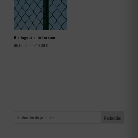
Grillage simple torsion
Plage
96,00
€
–
240,00
€
de
prix :
96,00 €
à
240,00 €
Recherche