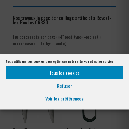
Nos travaux la pose de feuillage artificiel à Revest-
les-Roches 06830
[su_posts posts_per_page= »4″ post_type= »project »
order= »asc » orderby= »rand »]
Notre gamme pour la pose
à Revest-les-Roches 06830
Nous utilisons des cookies pour optimiser notre site web et notre service.
Tous les cookies
Refuser
Voir les préférences