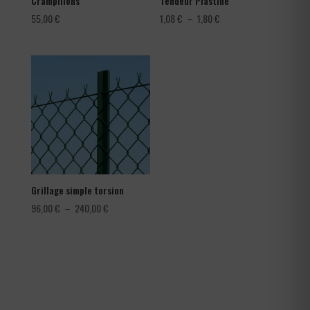
Crampillons
Tendeur Plastifié
Plage
55,00
€
1,08
€
–
1,80
€
de
prix :
1,08 €
à
1,80 €
Grillage simple torsion
Plage
96,00
€
–
240,00
€
de
prix :
96,00 €
à
240,00 €