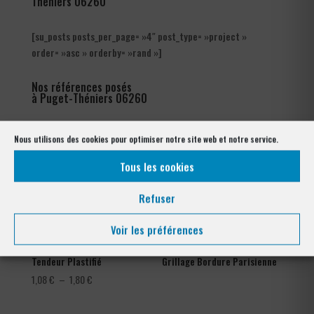
Théniers 06260
[su_posts posts_per_page= »4″ post_type= »project »
order= »asc » orderby= »rand »]
Nos références posés
à Puget-Théniers 06260
Nous utilisons des cookies pour optimiser notre site web et notre service.
Tous les cookies
Refuser
Voir les préférences
Tendeur Plastifié
Grillage Bordure Parisienne
Plage
1,08
€
–
1,80
€
de
prix :