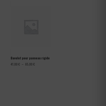
1,08 €
à
1,80 €
Bavolet pour panneau rigide
Plage
41,00
€
–
65,00
€
de
prix :
41,00 €
à
65,00 €