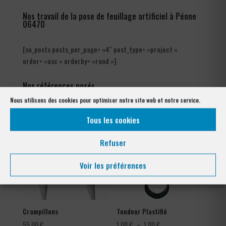
Nos travail de la pose de feuillage artificiel à Péone
06470
[su_posts posts_per_page= »4″ post_type= »project »
order= »asc » orderby= »rand »]
Nos références posés
à Péone 06470
Nous utilisons des cookies pour optimiser notre site web et notre service.
Tous les cookies
Refuser
Voir les préférences
Crampillons
Tendeur Plastifié
Plage
55,00
€
1,08
€
–
1,80
€