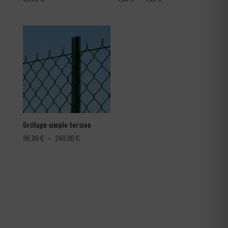
de
prix :
1,08 €
à
1,80 €
Grillage simple torsion
Plage
96,00
€
–
240,00
€
de
prix :
96,00 €
à
240,00 €