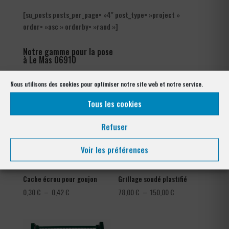
[su_posts posts_per_page= »4″ post_type= »project »
order= »asc » orderby= »rand »]
Notre gamme pour la pose
à Le Mas 06910
Nous utilisons des cookies pour optimiser notre site web et notre service.
Tous les cookies
Refuser
Voir les préférences
Cache écrou pour goujon
Grillage soudé plastifié
Plage
Plage
0,30
€
–
0,42
€
78,00
€
–
150,00
€
de
de
prix :
prix :
0,30 €
78,00 €