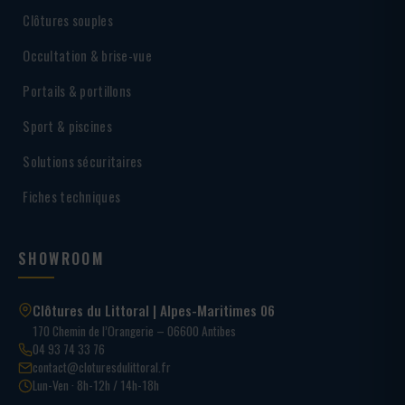
Clôtures souples
Occultation & brise-vue
Portails & portillons
Sport & piscines
Solutions sécuritaires
Fiches techniques
SHOWROOM
Clôtures du Littoral | Alpes-Maritimes 06
170 Chemin de l’Orangerie – 06600 Antibes
04 93 74 33 76
contact@cloturesdulittoral.fr
Lun-Ven · 8h-12h / 14h-18h