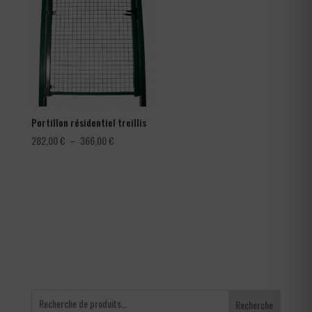
à
à
0,42 €
150,00 €
Portillon résidentiel treillis
Plage
282,00
€
–
366,00
€
de
prix :
282,00 €
à
366,00 €
Recherche