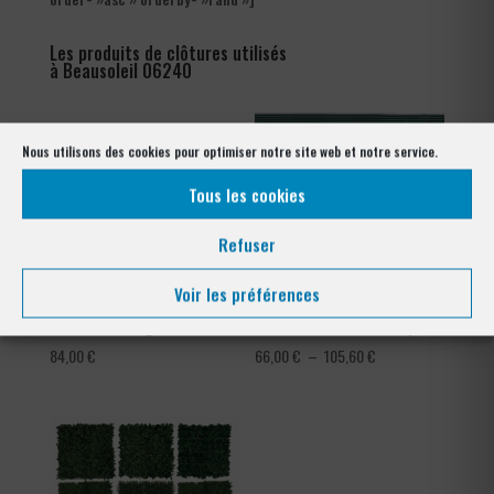
Les produits de clôtures utilisés
à Beausoleil 06240
Nous utilisons des cookies pour optimiser notre site web et notre service.
Tous les cookies
Refuser
Voir les préférences
Ronce barbelé galvanisé
Occultation à lattes en pvc
Plage
84,00
€
66,00
€
–
105,60
€
de
prix :
66,00 €
à
105,60 €