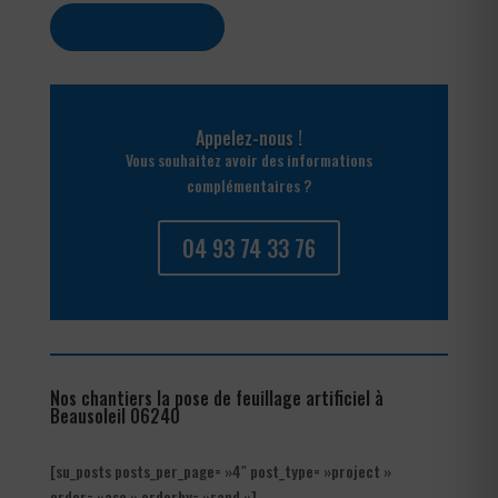
Contactez-nous
Appelez-nous !
Vous souhaitez avoir des informations
complémentaires ?
04 93 74 33 76
Nos chantiers la pose de feuillage artificiel à
Beausoleil 06240
[su_posts posts_per_page= »4″ post_type= »project »
order= »asc » orderby= »rand »]