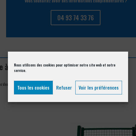
Vous souhaitez avoir des informations complémentaires ?
04 93 74 33 76
ure à Venanson 06450
Nous utilisons des cookies pour optimiser notre site web et notre
service.
order= »asc » orderby= »rand »]
Tous les cookies
Refuser
Voir les préférences