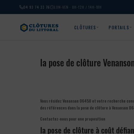
04 93 74 33 76
LUN-VEN · 8H-12H / 14H-18H
CLÔTURES
PORTAILS
la pose de clôture Venans
Vous résidez Venanson 06450 et votre recherche concer
des références dans la pose de clôture à Venanson 06
Contactez-nous pour une proposition
la pose de clôture à coût défia