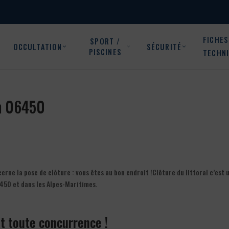
FICHES
SPORT /
OCCULTATION
SÉCURITÉ
PISCINES
TECHN
on 06450
ne la pose de clôture : vous êtes au bon endroit !Clôture du littoral c’est 
450 et dans les Alpes-Maritimes.
nt toute concurrence !