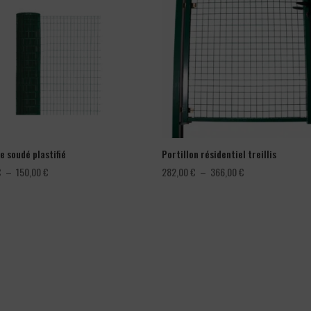
e soudé plastifié
Portillon résidentiel treillis
Plage
Plage
€
–
150,00
€
282,00
€
–
366,00
€
de
de
prix :
prix :
78,00 €
282,00 €
à
à
150,00 €
366,00 €