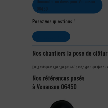
Demander un devis pour Venanson
06450
Posez vos questions !
Contactez-nous
Nos chantiers la pose de clôt
[su_posts posts_per_page= »4″ post_type= »project » 
Nos références posés
à Venanson 06450