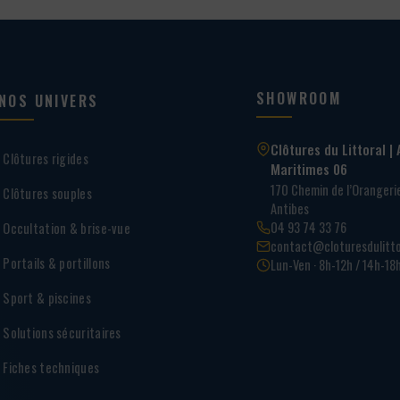
SHOWROOM
NOS UNIVERS
Clôtures du Littoral | 
Clôtures rigides
Maritimes 06
170 Chemin de l’Oranger
Clôtures souples
Antibes
04 93 74 33 76
Occultation & brise-vue
contact@cloturesdulitto
Portails & portillons
Lun-Ven · 8h-12h / 14h-18
Sport & piscines
Solutions sécuritaires
Fiches techniques