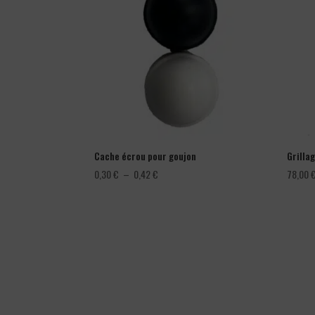
Cache écrou pour goujon
Grillag
Plage
0,30
€
–
0,42
€
78,00
de
prix :
0,30 €
à
0,42 €