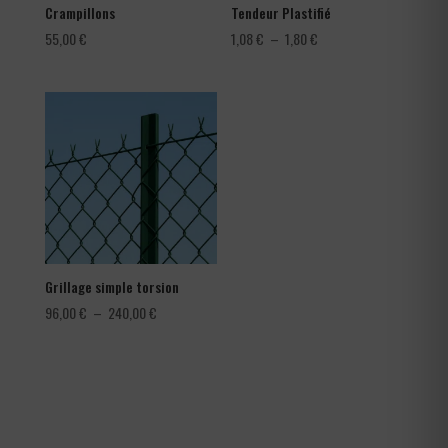
Crampillons
Tendeur Plastifié
Plage
55,00
€
1,08
€
–
1,80
€
de
prix :
1,08 €
à
1,80 €
Grillage simple torsion
Plage
96,00
€
–
240,00
€
de
prix :
96,00 €
à
240,00 €