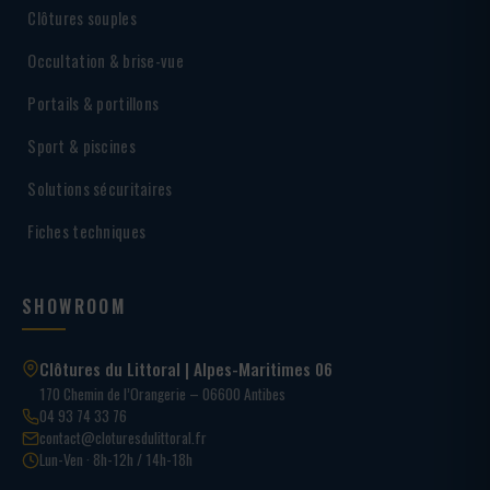
Clôtures souples
Occultation & brise-vue
Portails & portillons
Sport & piscines
Solutions sécuritaires
Fiches techniques
SHOWROOM
Clôtures du Littoral | Alpes-Maritimes 06
170 Chemin de l’Orangerie – 06600 Antibes
04 93 74 33 76
contact@cloturesdulittoral.fr
Lun-Ven · 8h-12h / 14h-18h