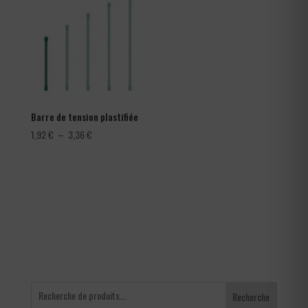
366,00 €
Barre de tension plastifiée
Plage
1,92
€
–
3,36
€
de
prix :
1,92 €
à
3,36 €
Recherche