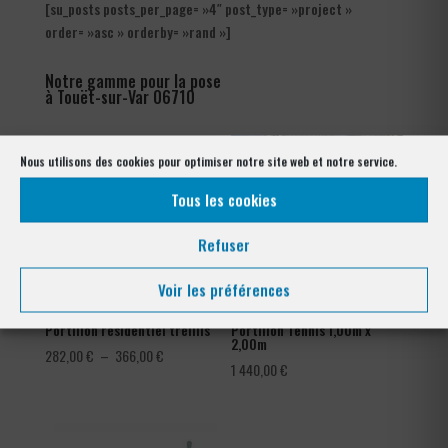
[su_posts posts_per_page= »4″ post_type= »project »
order= »asc » orderby= »rand »]
Notre gamme pour la pose
à Touët-sur-Var 06710
Nous utilisons des cookies pour optimiser notre site web et notre service.
Tous les cookies
Refuser
Voir les préférences
Portillon résidentiel treillis
Portillon Tennis 1,00m x
2,00m
Plage
282,00
€
–
366,00
€
1 440,00
€
de
prix :
282,00 €
à