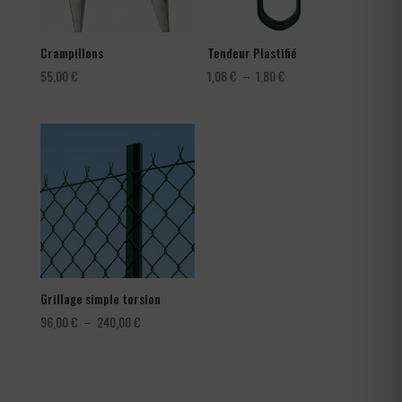
Crampillons
Tendeur Plastifié
Plage
55,00
€
1,08
€
–
1,80
€
de
prix :
1,08 €
à
1,80 €
Grillage simple torsion
Plage
96,00
€
–
240,00
€
de
prix :
96,00 €