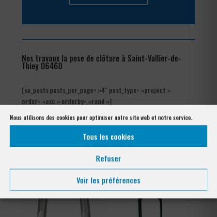
Nos travaux la pose de clôture à Saint-Vallier-de-
Thiey 06460
[su_posts posts_per_page= »4″ post_type= »project »
order= »asc » orderby= »rand »]
Nous utilisons des cookies pour optimiser notre site web et notre service.
Notre gamme pour la pose
à Saint-Vallier-de-Thiey 06460
Tous les cookies
Refuser
Voir les préférences