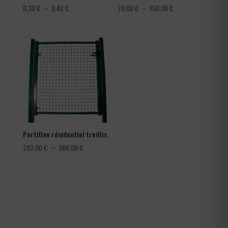
Plage
Plage
0,30
€
–
0,42
€
78,00
€
–
150,00
€
de
de
prix :
prix :
0,30 €
78,00 €
à
à
0,42 €
150,00 €
Portillon résidentiel treillis
Plage
282,00
€
–
366,00
€
de
prix :
282,00 €
à
366,00 €