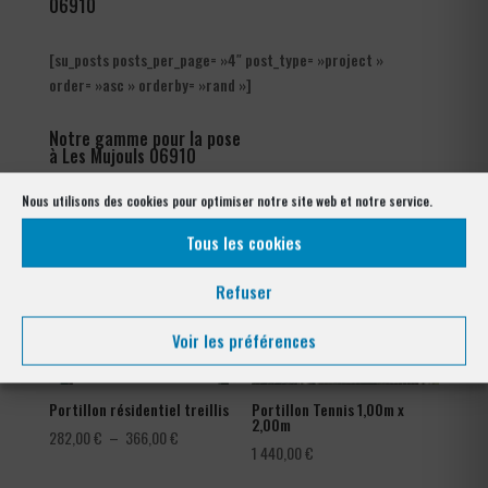
06910
[su_posts posts_per_page= »4″ post_type= »project »
order= »asc » orderby= »rand »]
Notre gamme pour la pose
à Les Mujouls 06910
Nous utilisons des cookies pour optimiser notre site web et notre service.
Tous les cookies
Refuser
Voir les préférences
Portillon résidentiel treillis
Portillon Tennis 1,00m x
2,00m
Plage
282,00
€
–
366,00
€
1 440,00
€
de
prix :