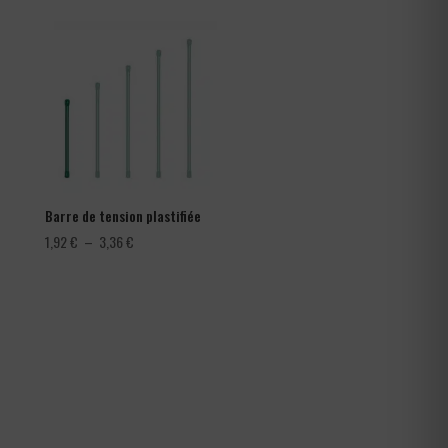
282,00 €
à
366,00 €
Barre de tension plastifiée
Plage
1,92
€
–
3,36
€
de
prix :
1,92 €
à
3,36 €