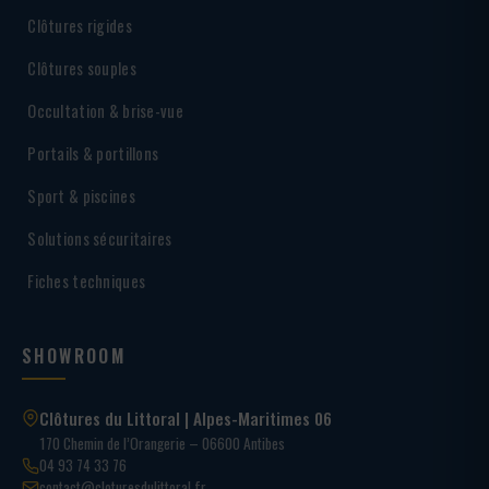
Clôtures rigides
Clôtures souples
Occultation & brise-vue
Portails & portillons
Sport & piscines
Solutions sécuritaires
Fiches techniques
SHOWROOM
Clôtures du Littoral | Alpes-Maritimes 06
170 Chemin de l’Orangerie – 06600 Antibes
04 93 74 33 76
contact@cloturesdulittoral.fr