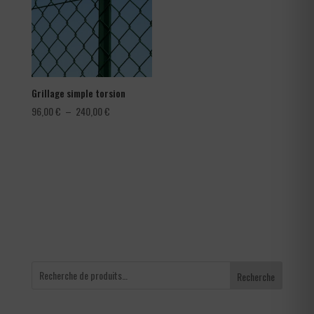
Grillage simple torsion
Plage
96,00
€
–
240,00
€
de
prix :
96,00 €
à
240,00 €
Recherche