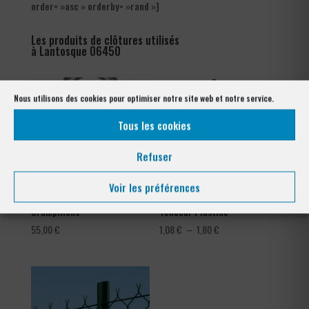
order= »asc » orderby= »rand »]
Les produits de clôtures utilisés
à Lantosque 06450
Nous utilisons des cookies pour optimiser notre site web et notre service.
Tous les cookies
Refuser
Voir les préférences
Crampillons
Tendeur Plastifié
Plage
55,00
€
1,08
€
–
1,80
€
de
prix :
1,08 €
à
1,80 €