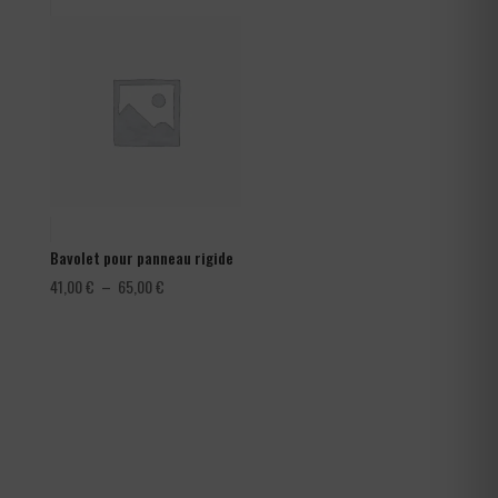
1,08 €
à
1,80 €
Bavolet pour panneau rigide
Plage
41,00
€
–
65,00
€
de
prix :
41,00 €
à
65,00 €