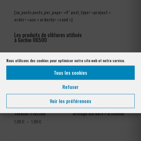
[su_posts posts_per_page= »4″ post_type= »project »
order= »asc » orderby= »rand »]
Les produits de clôtures utilisés
à Gorbio 06500
Nous utilisons des cookies pour optimiser notre site web et notre service.
Tous les cookies
Refuser
Voir les préférences
Tendeur Plastifié
Grillage Bordure Parisienne
Plage
1,08
€
–
1,80
€
de
prix :