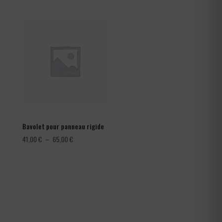
prix :
1,08 €
à
1,80 €
Bavolet pour panneau rigide
Plage
41,00
€
–
65,00
€
de
prix :
41,00 €
à
65,00 €