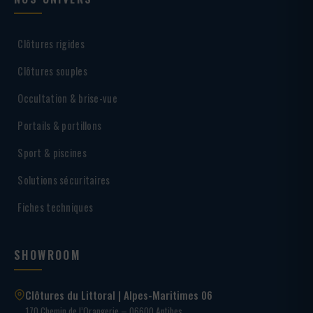
Clôtures rigides
Clôtures souples
Occultation & brise-vue
Portails & portillons
Sport & piscines
Solutions sécuritaires
Fiches techniques
SHOWROOM
Clôtures du Littoral | Alpes-Maritimes 06
170 Chemin de l’Orangerie – 06600 Antibes