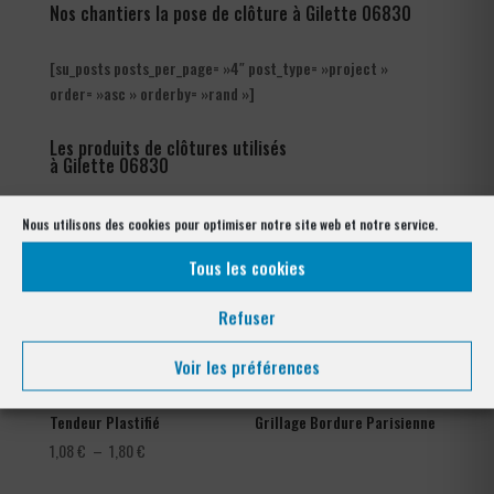
Nos chantiers la pose de clôture à Gilette 06830
[su_posts posts_per_page= »4″ post_type= »project »
order= »asc » orderby= »rand »]
Les produits de clôtures utilisés
à Gilette 06830
Nous utilisons des cookies pour optimiser notre site web et notre service.
Tous les cookies
Refuser
Voir les préférences
Tendeur Plastifié
Grillage Bordure Parisienne
Plage
1,08
€
–
1,80
€
de