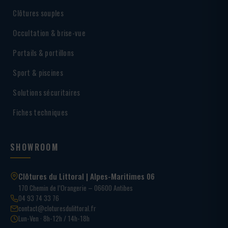
Clôtures souples
Occultation & brise-vue
Portails & portillons
Sport & piscines
Solutions sécuritaires
Fiches techniques
SHOWROOM
Clôtures du Littoral | Alpes-Maritimes 06
170 Chemin de l’Orangerie – 06600 Antibes
04 93 74 33 76
contact@cloturesdulittoral.fr
Lun-Ven · 8h-12h / 14h-18h