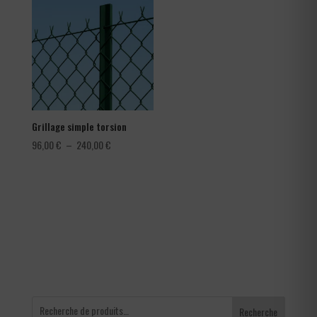
à
1,80 €
Grillage simple torsion
Plage
96,00
€
–
240,00
€
de
prix :
96,00 €
à
240,00 €
Recherche