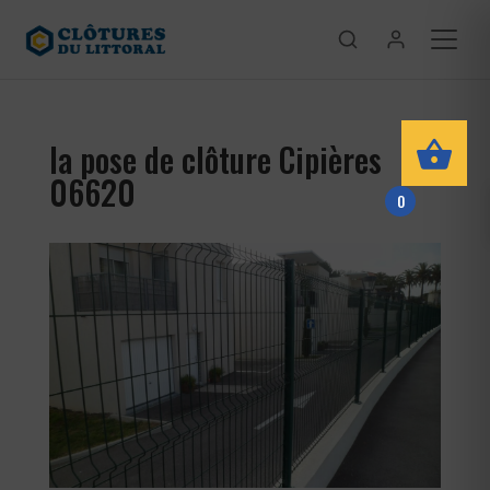
la pose de clôture Cipières
06620
0