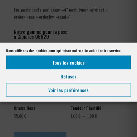
[su_posts posts_per_page= »4″ post_type= »project »
order= »asc » orderby= »rand »]
Notre gamme pour la pose
à Cipières 06620
Nous utilisons des cookies pour optimiser notre site web et notre service.
Tous les cookies
Refuser
Voir les préférences
Crampillons
Tendeur Plastifié
Plage
55,00
€
1,08
€
–
1,80
€
de
prix :
1,08 €