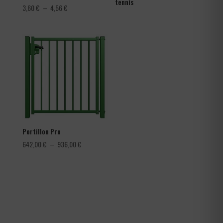
tennis
Plage
3,60
€
–
4,56
€
de
prix :
3,60 €
à
4,56 €
Portillon Pro
Plage
642,00
€
–
936,00
€
de
prix :
642,00 €
à
936,00 €