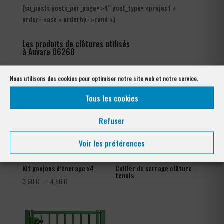
[su_posts posts_per_page= »4″ post_type= »project »
order= »asc » orderby= »rand »]
Les produits de clôtures utilisés
à Auvare 06260
Nous utilisons des cookies pour optimiser notre site web et notre service.
Tous les cookies
Refuser
Voir les préférences
Kit goujons d’encrage x4
Collier de serrage clôture
tennis
Plage
3,60
€
–
4,56
€
de
prix :
3,60 €