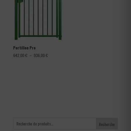
à
4,56 €
Portillon Pro
Plage
642,00
€
–
936,00
€
de
prix :
642,00 €
à
936,00 €
Recherche