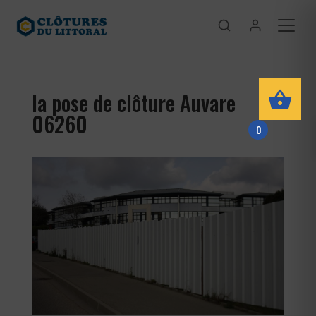
la pose de clôture Auvare
06260
0